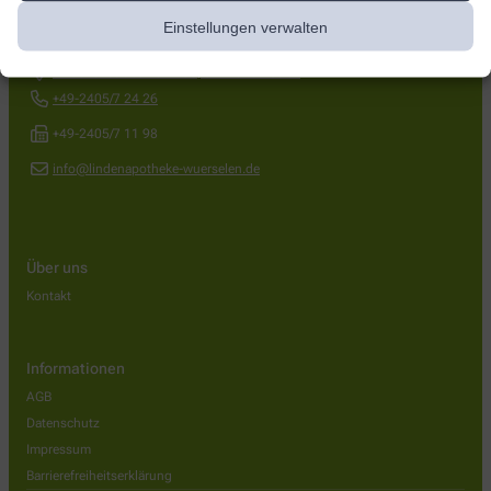
Einstellungen verwalten
Linden-Apotheke
Lindener Straße 184-188
,
52146
Würselen
+49-2405/7 24 26
+49-2405/7 11 98
info@lindenapotheke-wuerselen.de
Über uns
Kontakt
Informationen
AGB
Datenschutz
Impressum
Barrierefreiheitserklärung